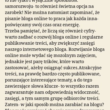
to nie tylko i wyłącznie sposobność
samorozwoju- to również świetna opcja na
zarobek! Nie można natomiast zapominać, że
pisanie bloga online to praca jak każda inna-
poświęcamy swój czas oraz energię.
Trzeba pamiętać, że liczą się również cyfry-
warto zadbać o rozwój bloga online i regularne
publikowanie treści, aby zwiększyć zasięgi
naszego internetowego bloga. Rozwijanie bloga
online może wydać się mozolnym zajęciem,
jednakże jest parę trików, które warto
zastosować, ażeby osiągnąć sukces.Atrakcyjne
treści, na prawdę bardzo często publikowane,
poruszające interesujące tematy, a do tego
zawierające słowa klucze- to wszystko razem
zagwarantuje nam odpowiednią widoczność,
zasięgi, a tym samym grupę odbiorców treści.
Zatem- w jaki sposób można zarabiać na blogu?