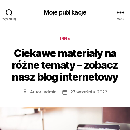
Moje publikacje
Wyszukaj
Menu
Kategorie
INNE
Ciekawe materiały na
różne tematy – zobacz
nasz blog internetowy
Autor:
admin
27 września, 2022
Autor
Data
wpisu
wpisu